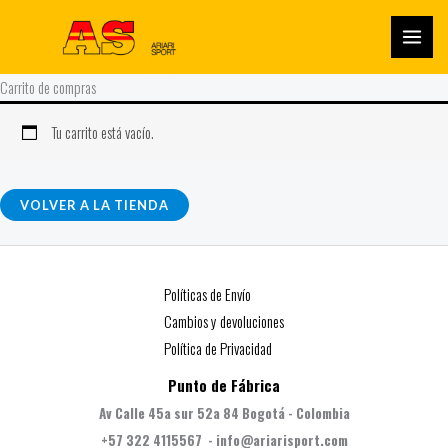
Ir
al
contenido
Carrito de compras
Tu carrito está vacío.
VOLVER A LA TIENDA
Políticas de Envío
Cambios y devoluciones
Política de Privacidad
Punto de Fábrica
Av Calle 45a sur 52a 84 Bogotá - Colombia
+57 322 4115567 - info@ariarisport.com