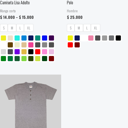
Camiseta Lisa Adulto
Polo
Manga corta
Hombre
$
14.000
–
$
15.000
$
25.000
S
M
L
XL
S
M
L
XL