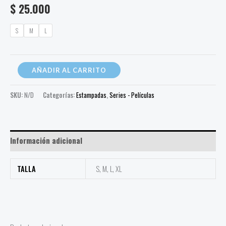
$
25.000
S
M
L
AÑADIR AL CARRITO
SKU:
N/D
Categorías:
Estampadas
,
Series - Películas
Información adicional
TALLA
S, M, L, XL