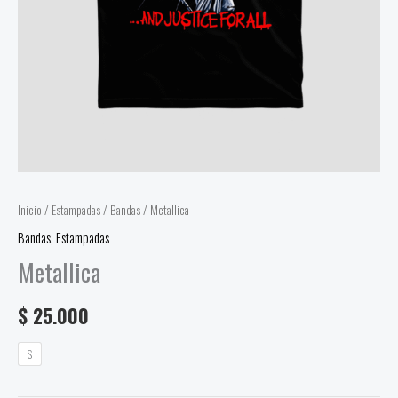
Inicio
/
Estampadas
/
Bandas
/ Metallica
Bandas
,
Estampadas
Metallica
$
25.000
S