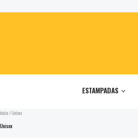
Sorted
Ir
by
popularity
al
contenido
ESTAMPADAS
Inicio
/ Unisex
Unisex