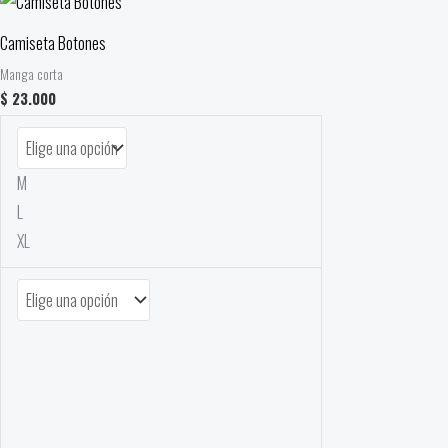
Camiseta Botones
Manga corta
$
23.000
M
L
XL