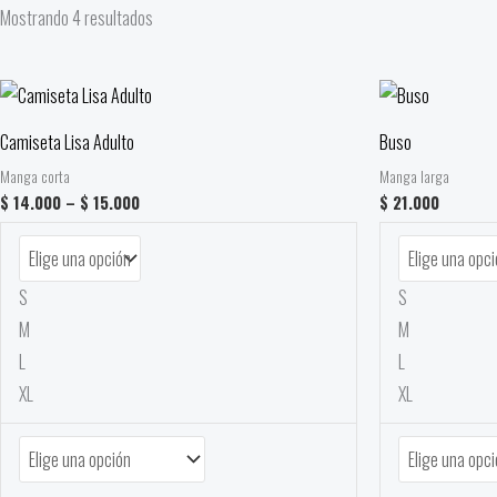
Mostrando 4 resultados
Price
range:
$ 14.000
Camiseta Lisa Adulto
Buso
through
$ 15.000
Manga corta
Manga larga
$
14.000
–
$
15.000
$
21.000
S
S
M
M
L
L
XL
XL