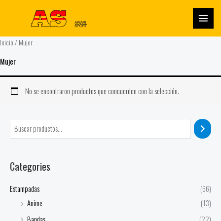
Ir
al
contenido
Inicio
/ Mujer
Mujer
No se encontraron productos que concuerden con la selección.
Categories
Estampadas
(66)
Anime
(13)
Bandas
(22)