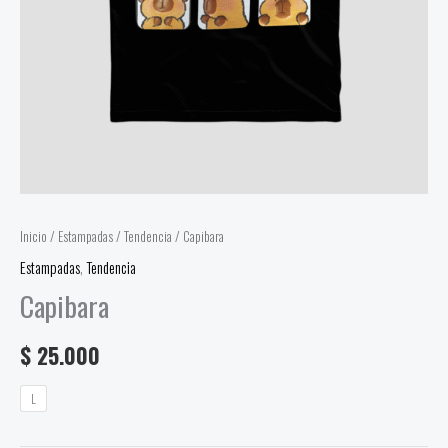
Inicio
/
Estampadas
/
Tendencia
/ Capibara
Estampadas
,
Tendencia
Capibara
$
25.000
L