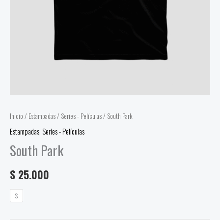
Inicio
/
Estampadas
/
Series - Películas
/ South Park
Estampadas
,
Series - Películas
South Park
$
25.000
S