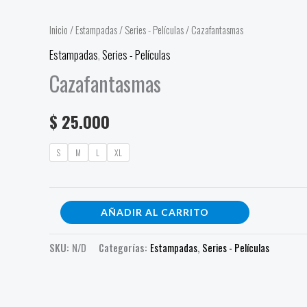
cantidad
Inicio
/
Estampadas
/
Series - Películas
/ Cazafantasmas
Estampadas
,
Series - Películas
Cazafantasmas
$
25.000
S
M
L
XL
AÑADIR AL CARRITO
SKU:
N/D
Categorías:
Estampadas
,
Series - Películas