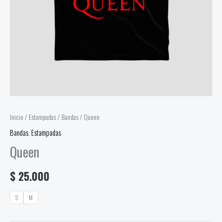
Inicio
/
Estampadas
/
Bandas
/ Queen
Bandas
,
Estampadas
Queen
$
25.000
S
M