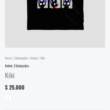
Inicio
/
Estampadas
/
Anime
/ Kiki
Anime
,
Estampadas
Kiki
$
25.000
L