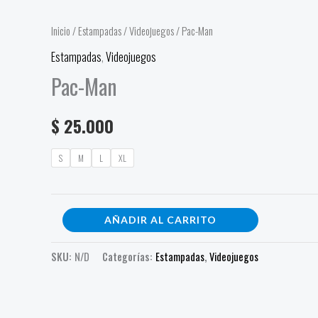
Man
cantidad
Inicio
/
Estampadas
/
Videojuegos
/ Pac-Man
Estampadas
,
Videojuegos
Pac-Man
$
25.000
S
M
L
XL
AÑADIR AL CARRITO
SKU:
N/D
Categorías:
Estampadas
,
Videojuegos